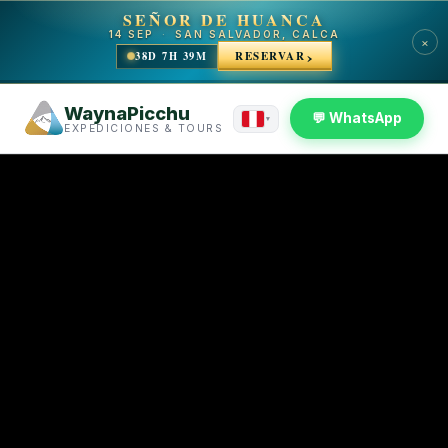
SEÑOR DE HUANCA
14 SEP
·
SAN SALVADOR, CALCA
×
38D 7H 39M
RESERVAR
WaynaPicchu
💬 WhatsApp
▾
EXPEDICIONES & TOURS