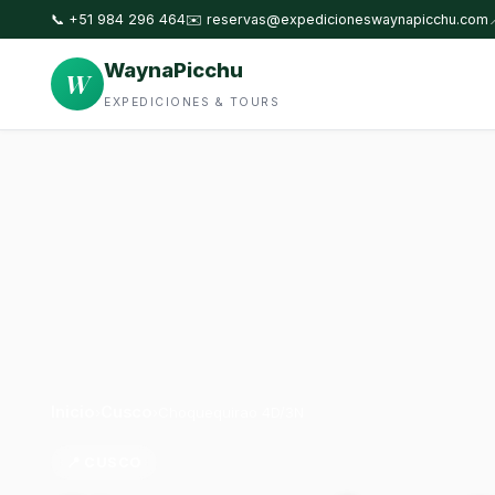
📞 +51 984 296 464
✉️
reservas@expedicioneswaynapicchu.com
WaynaPicchu
W
EXPEDICIONES & TOURS
Inicio
Cusco
›
›
Choquequirao 4D/3N
📍 CUSCO