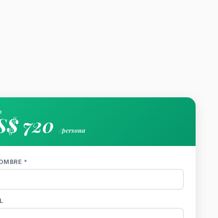
e
S$ 720
/persona
OMBRE *
L