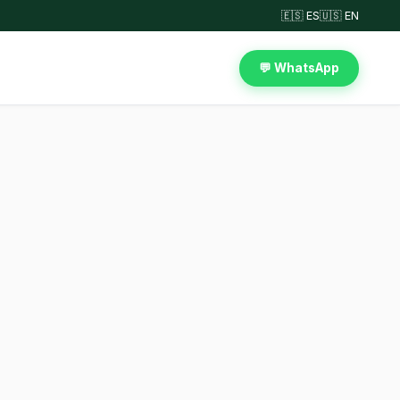
🇪🇸 ES
🇺🇸 EN
💬 WhatsApp