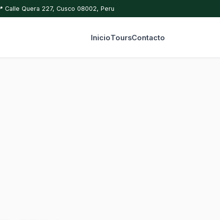
📍 Calle Quera 227, Cusco 08002, Peru
Inicio
Tours
Contacto