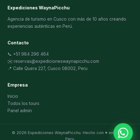
Expediciones WaynaPicchu
Agencia de turismo en Cusco con más de 10 años creando
experiencias auténticas en Perú.
Contacto
📞 +51 984 296 464
✉️
reservas@expedicioneswaynapicchu.com
📍 Calle Quera 227, Cusco 08002, Peru
Empresa
Inicio
Todos los tours
Panel admin
© 2026 Expediciones WaynaPicchu. Hecho con ♥ en Cusco,
Peru.