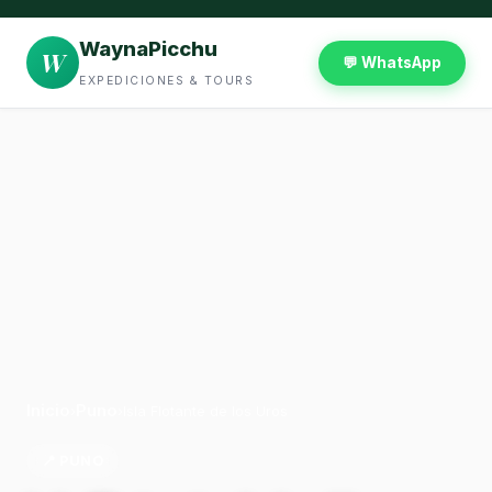
WaynaPicchu
W
💬 WhatsApp
EXPEDICIONES & TOURS
Inicio
Puno
›
›
Isla Flotante de los Uros
📍 PUNO