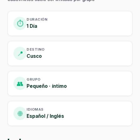
DURACIÓN
⏱️
1 Día
DESTINO
📍
Cusco
GRUPO
👥
Pequeño · íntimo
IDIOMAS
🌐
Español / Inglés