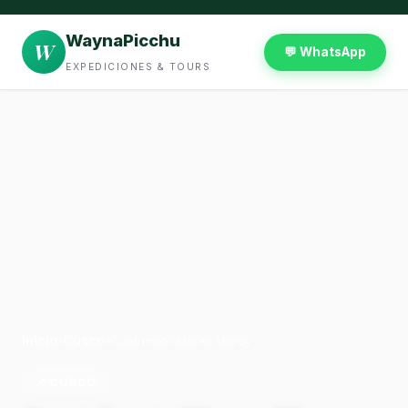
WaynaPicchu
W
💬 WhatsApp
EXPEDICIONES & TOURS
Inicio
Cusco
›
›
Cuatrimoto Maras Moray
📍 CUSCO