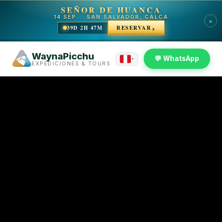
SEÑOR DE HUANCA
14 SEP
·
SAN SALVADOR, CALCA
×
39D 2H 47M
RESERVAR
WaynaPicchu
💬 WhatsApp
▾
EXPEDICIONES & TOURS