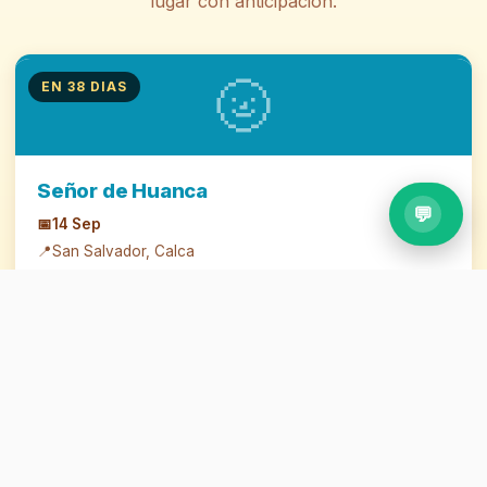
lugar con anticipacion.
🌝
EN 38 DIAS
Señor de Huanca
💬
📅
14 Sep
📍
San Salvador, Calca
Peregrinacion al santuario del Señor de Huanca en San
Salvador. Tradicion desde 1675.
Reservar por WhatsApp
🌝
EN 139 DIAS